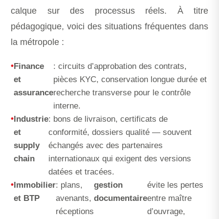
calque sur des processus réels. À titre
pédagogique, voici des situations fréquentes dans
la métropole :
Finance
: circuits d’approbation des contrats,
et
pièces KYC, conservation longue durée et
assurance
recherche transverse pour le contrôle
interne.
Industrie
: bons de livraison, certificats de
et
conformité, dossiers qualité — souvent
supply
échangés avec des partenaires
chain
internationaux qui exigent des versions
datées et tracées.
Immobilier
: plans,
gestion
évite les pertes
et BTP
avenants,
documentaire
entre maître
réceptions
d’ouvrage,