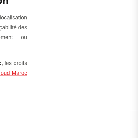
on
ocalisation
çabilité des
cement ou
c
, les droits
cloud Maroc