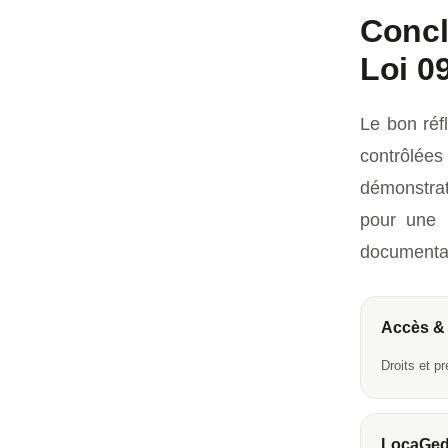
Concl
Loi 0
Le bon réf
contrôlée
démonstrat
pour une r
documentai
Accès & 
Droits et p
LocaGe