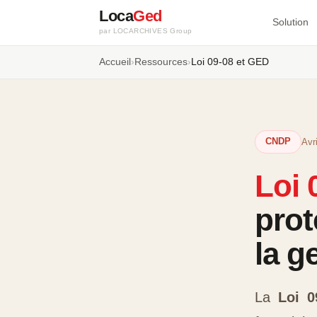
Loca
Ged
Solution
par LOCARCHIVES Group
Accueil
›
Ressources
›
Loi 09-08 et GED
CNDP
Avr
Loi 
prot
la g
La
Loi 0