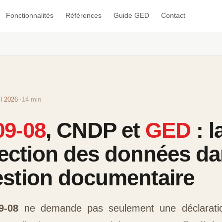
Fonctionnalités
Références
Guide GED
Contact
il 2026
~14 min
09-08
, CNDP et
GED
: l
ection des données d
estion documentaire
9-08
ne demande pas seulement une déclarati