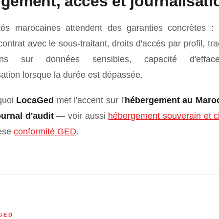
gement, accès et journalisati
tés marocaines attendent des garanties concrètes : l
contrat avec le sous-traitant, droits d'accès par profil, tra
tions sur données sensibles, capacité d'effa
ation lorsque la durée est dépassée.
quoi
LocaGed
met l'accent sur l'
hébergement au Maro
ournal d'audit
— voir aussi
hébergement souverain et 
hèse
conformité GED
.
GED