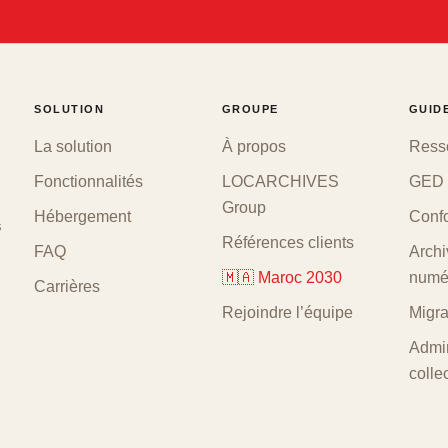
SOLUTION
GROUPE
GUID
La solution
À propos
Ress
Fonctionnalités
LOCARCHIVES
GED 
Group
Hébergement
Confo
s
Références clients
FAQ
Archi
🇲🇦 Maroc 2030
numé
Carrières
Rejoindre l’équipe
Migr
Admin
collec