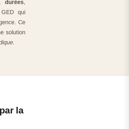
,
durées
,
 GED qui
igence. Ce
e solution
dique.
par la