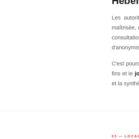
Héber
Les autori
maîtrisée, 
consulta
d'anonymis
C'est pour
fins et le
j
et la synt
03 — LOCA