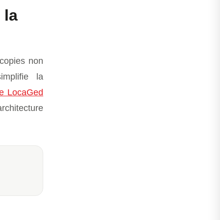
 la
 copies non
mplifie la
pe LocaGed
rchitecture