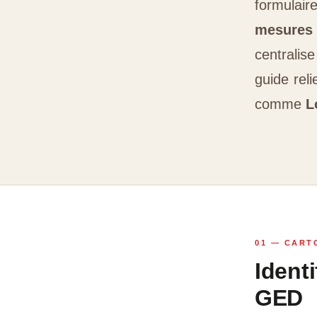
formulai
mesures
centralis
guide rel
comme
L
01 — CART
Identi
GED