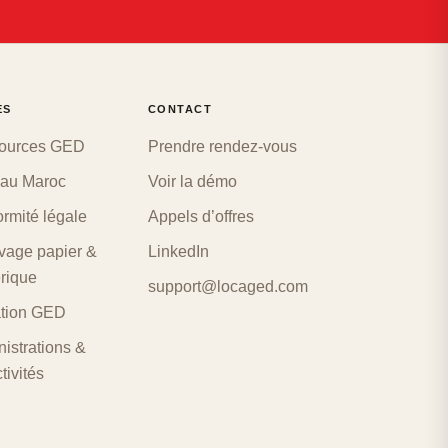
ES
CONTACT
ources GED
Prendre rendez-vous
au Maroc
Voir la démo
rmité légale
Appels d’offres
vage papier &
LinkedIn
rique
support@locaged.com
ation GED
istrations &
tivités