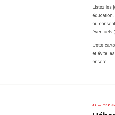
Listez les 
éducation, 
ou consent
éventuels (
Cette cart
et évite le
encore.
02 — TECH